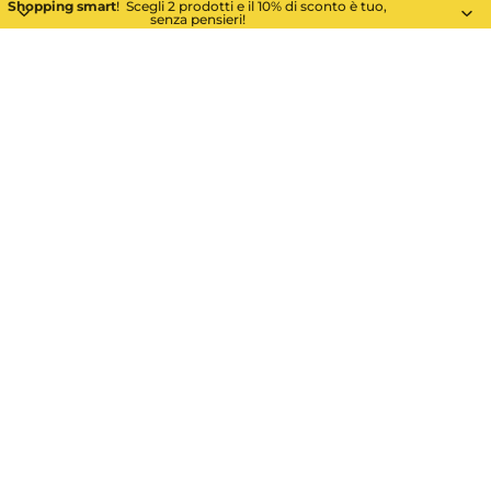
Shopping smart
! Scegli 2 prodotti e il 10% di sconto è tuo,
senza pensieri!