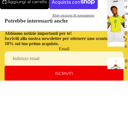
n
Aggiungi al carrello
d
ia
Altre opzioni di pagamento
li
Potrebbe interessarti anche
2
0
Abbiamo notizie importanti per te!
Iscriviti alla nostra newsletter per ottenere uno sconto del
2
10% sul tuo primo acquisto.
6
Email
B
e
ISCRIVITI
s
t
o
f
O
€32,00
JI
C
n