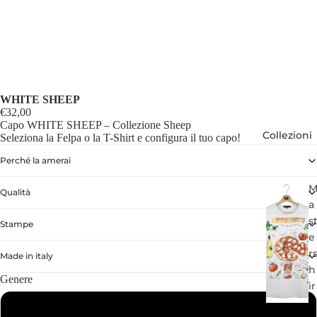
WHITE SHEEP
€32,00
Capo WHITE SHEEP – Collezione Sheep
Collezioni
Seleziona la Felpa o la T-Shirt e configura il tuo capo!
Perché la amerai
Qualità
a
s
Stampe
e
r
Made in italy
h
Genere
ir
t
Bambino