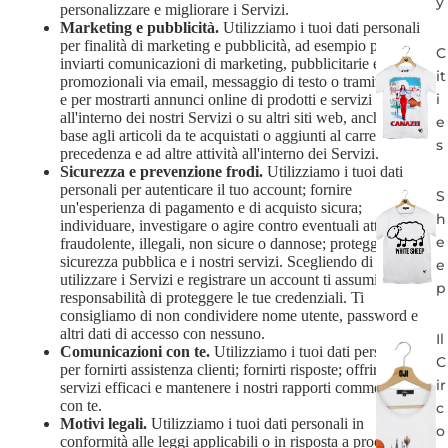
y
personalizzare e migliorare i Servizi.
Marketing e pubblicità.
Utilizziamo i tuoi dati personali
per finalità di marketing e pubblicità, ad esempio per
C
inviarti comunicazioni di marketing, pubblicitarie e
it
promozionali via email, messaggio di testo o tramite posta,
i
e per mostrarti annunci online di prodotti e servizi
all'interno dei nostri Servizi o su altri siti web, anche in
e
base agli articoli da te acquistati o aggiunti al carrello in
s
precedenza e ad altre attività all'interno dei Servizi.
Sicurezza e prevenzione frodi.
Utilizziamo i tuoi dati
personali per autenticare il tuo account; fornire
S
un'esperienza di pagamento e di acquisto sicura;
h
individuare, investigare o agire contro eventuali attività
e
fraudolente, illegali, non sicure o dannose; proteggere la
sicurezza pubblica e i nostri servizi. Scegliendo di
e
utilizzare i Servizi e registrare un account ti assumi la
p
responsabilità di proteggere le tue credenziali. Ti
consigliamo di non condividere nome utente, password e
altri dati di accesso con nessuno.
Il
Comunicazioni con te.
Utilizziamo i tuoi dati personali
C
per fornirti assistenza clienti; fornirti risposte; offrirti
ir
servizi efficaci e mantenere i nostri rapporti commerciali
con te.
c
Motivi legali.
Utilizziamo i tuoi dati personali in
o
conformità alle leggi applicabili o in risposta a procedure