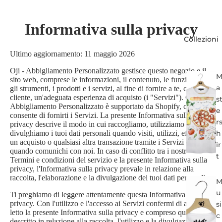
Informativa sulla privacy
Collezioni
Ultimo aggiornamento: 11 maggio 2026
Oji - Abbigliamento Personalizzato gestisce questo negozio e il
sito web, comprese le informazioni, il contenuto, le funzionalità,
a
gli strumenti, i prodotti e i servizi, al fine di fornire a te, che sei il
cliente, un'adeguata esperienza di acquisto (i "Servizi"). Oji -
s
Abbigliamento Personalizzato è supportato da Shopify, che ci
e
consente di fornirti i Servizi. La presente Informativa sulla
r
privacy descrive il modo in cui raccogliamo, utilizziamo e
divulghiamo i tuoi dati personali quando visiti, utilizzi, effettui
h
un acquisto o qualsiasi altra transazione tramite i Servizi o
ir
quando comunichi con noi. In caso di conflitto tra i nostri
t
Termini e condizioni del servizio e la presente Informativa sulla
privacy, l'Informativa sulla privacy prevale in relazione alla
raccolta, l'elaborazione e la divulgazione dei tuoi dati personali.
u
Ti preghiamo di leggere attentamente questa Informativa sulla
privacy. Con l'utilizzo e l'accesso ai Servizi confermi di aver
si
letto la presente Informativa sulla privacy e compreso quanto
c
descritto in relazione alla raccolta, l'utilizzo e la divulgazione