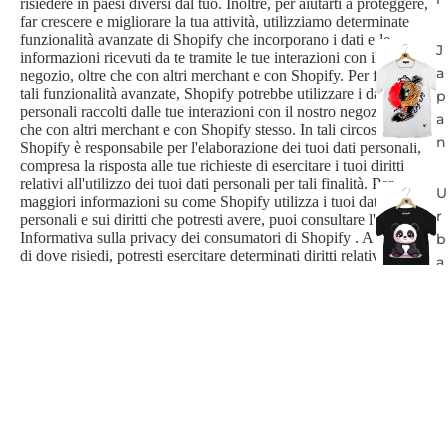
risiedere in paesi diversi dal tuo. Inoltre, per aiutarti a proteggere,
far crescere e migliorare la tua attività, utilizziamo determinate
funzionalità avanzate di Shopify che incorporano i dati e le
J
informazioni ricevuti da te tramite le tue interazioni con il nostro
a
negozio, oltre che con altri merchant e con Shopify. Per fornire
tali funzionalità avanzate, Shopify potrebbe utilizzare i dati
p
personali raccolti dalle tue interazioni con il nostro negozio, oltre
a
che con altri merchant e con Shopify stesso. In tali circostanze,
n
Shopify è responsabile per l'elaborazione dei tuoi dati personali,
compresa la risposta alle tue richieste di esercitare i tuoi diritti
relativi all'utilizzo dei tuoi dati personali per tali finalità. Per
U
maggiori informazioni su come Shopify utilizza i tuoi dati
r
personali e sui diritti che potresti avere, puoi consultare l'
Informativa sulla privacy dei consumatori di Shopify
. A seconda
b
di dove risiedi, potresti esercitare determinati diritti relativi ai tuoi
a
dati personali qui
Link Portale sulla privacy di Shopify
.
n
Siti web e link di terze parti
I
I Servizi potrebbero presentare link a siti web o ad altre
L
piattaforme online gestiti da terze parti. Se apri link a siti non
o
affiliati o non controllati da noi, potresti dover accettare le loro
v
informative sulla privacy e la sicurezza e altri termini e
e
condizioni. Non garantiamo né siamo responsabili per la privacy