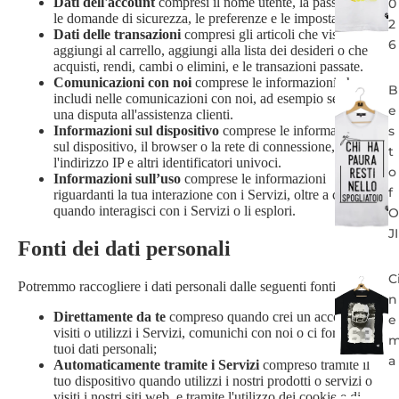
Dati dell'account
compresi il nome utente, la password,
0
le domande di sicurezza, le preferenze e le impostazioni.
2
Dati delle transazioni
compresi gli articoli che visualizzi,
6
aggiungi al carrello, aggiungi alla lista dei desideri o che
acquisti, rendi, cambi o elimini, e le transazioni passate.
Comunicazioni con noi
comprese le informazioni che
B
includi nelle comunicazioni con noi, ad esempio se invii
e
una disputa all'assistenza clienti.
Informazioni sul dispositivo
comprese le informazioni
s
sul dispositivo, il browser o la rete di connessione,
t
l'indirizzo IP e altri identificatori univoci.
o
Informazioni sull’uso
comprese le informazioni
f
riguardanti la tua interazione con i Servizi, oltre a come e
quando interagisci con i Servizi o li esplori.
O
JI
Fonti dei dati personali
C
Potremmo raccogliere i dati personali dalle seguenti fonti:
n
Direttamente da te
compreso quando crei un account,
e
visiti o utilizzi i Servizi, comunichi con noi o ci fornisci i
tuoi dati personali;
a
Automaticamente tramite i Servizi
compreso tramite il
tuo dispositivo quando utilizzi i nostri prodotti o servizi o
visiti i nostri siti web, e tramite l'utilizzo dei cookie e di