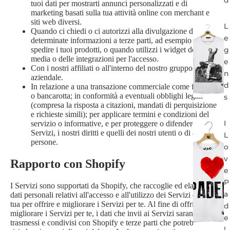
tuoi dati per mostrarti annunci personalizzati e di
marketing basati sulla tua attività online con merchant e
siti web diversi.
L
Quando ci chiedi o ci autorizzi alla divulgazione di
e
determinate informazioni a terze parti, ad esempio per
g
spedire i tuoi prodotti, o quando utilizzi i widget dei social
media o delle integrazioni per l'accesso.
e
Con i nostri affiliati o all'interno del nostro gruppo
n
aziendale.
d
In relazione a una transazione commerciale come fusione
o bancarotta; in conformità a eventuali obblighi legali
s
(compresa la risposta a citazioni, mandati di perquisizione
e richieste simili); per applicare termini e condizioni del
I
servizio o informative, e per proteggere o difendere i
Servizi, i nostri diritti e quelli dei nostri utenti o di altre
L
persone.
o
v
Rapporto con Shopify
e
P
I Servizi sono supportati da Shopify, che raccoglie ed elabora i
a
dati personali relativi all'accesso e all'utilizzo dei Servizi da parte
tua per offrire e migliorare i Servizi per te. Al fine di offrire e
d
migliorare i Servizi per te, i dati che invii ai Servizi saranno
e
trasmessi e condivisi con Shopify e terze parti che potrebbero
l