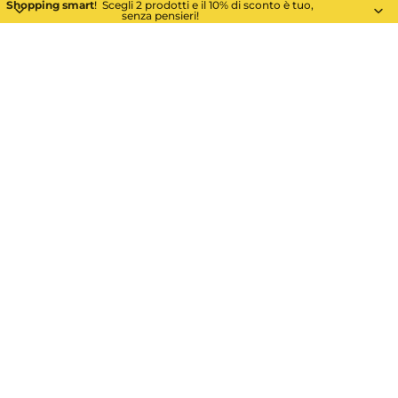
Shopping smart
! Scegli 2 prodotti e il 10% di sconto è tuo,
senza pensieri!