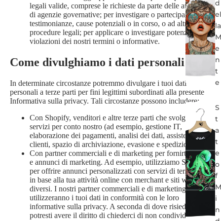
d
legali valide, comprese le richieste da parte delle autorità o
e
di agenzie governative; per investigare o partecipare a
testimonianze, cause potenziali o in corso, o ad altre
la
procedure legali; per applicare o investigare potenziali
violazioni dei nostri termini o informative.
e
n
Come divulghiamo i dati personali
t
e
In determinate circostanze potremmo divulgare i tuoi dati
personali a terze parti per fini legittimi subordinati alla presente
Informativa sulla privacy. Tali circostanze possono includere:
S
Con Shopify, venditori e altre terze parti che svolgono
t
servizi per conto nostro (ad esempio, gestione IT,
a
elaborazione dei pagamenti, analisi dei dati, assistenza
t
clienti, spazio di archiviazione, evasione e spedizione).
e
Con partner commerciali e di marketing per fornirti servizi
e annunci di marketing. Ad esempio, utilizziamo Shopify
o
per offrire annunci personalizzati con servizi di terze parti
f
in base alla tua attività online con merchant e siti web
diversi. I nostri partner commerciali e di marketing
utilizzeranno i tuoi dati in conformità con le loro
i
informative sulla privacy. A seconda di dove risiedi,
n
potresti avere il diritto di chiederci di non condividere i
d