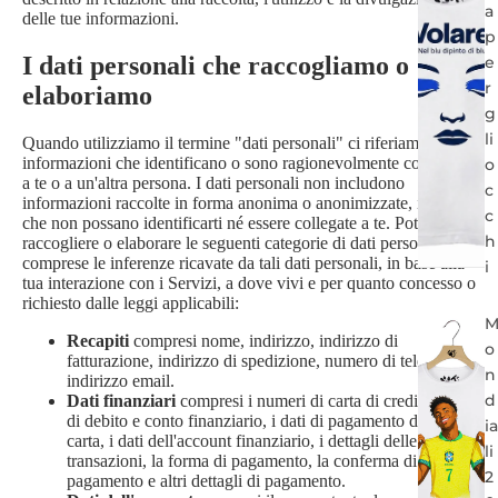
a
delle tue informazioni.
p
I dati personali che raccogliamo o
e
r
elaboriamo
g
li
Quando utilizziamo il termine "dati personali" ci riferiamo alle
informazioni che identificano o sono ragionevolmente collegate
o
a te o a un'altra persona. I dati personali non includono
c
informazioni raccolte in forma anonima o anonimizzate, in modo
c
che non possano identificarti né essere collegate a te. Potremmo
h
raccogliere o elaborare le seguenti categorie di dati personali,
comprese le inferenze ricavate da tali dati personali, in base alla
i
tua interazione con i Servizi, a dove vivi e per quanto concesso o
richiesto dalle leggi applicabili:
Recapiti
compresi nome, indirizzo, indirizzo di
o
fatturazione, indirizzo di spedizione, numero di telefono e
n
indirizzo email.
d
Dati finanziari
compresi i numeri di carta di credito, carta
di debito e conto finanziario, i dati di pagamento della
ia
carta, i dati dell'account finanziario, i dettagli delle
li
transazioni, la forma di pagamento, la conferma di
2
pagamento e altri dettagli di pagamento.