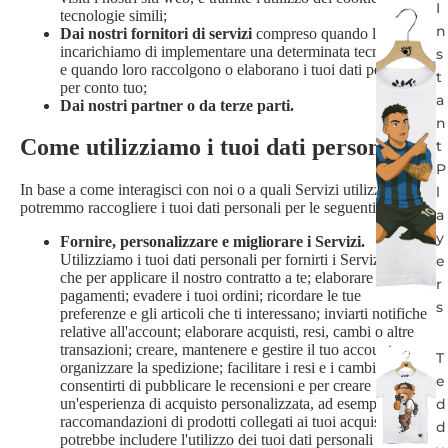
I
tecnologie simili;
n
Dai nostri fornitori di servizi
compreso quando li
incarichiamo di implementare una determinata tecnologia
s
e quando loro raccolgono o elaborano i tuoi dati personali
t
per conto tuo;
a
Dai nostri partner o da terze parti.
n
Come utilizziamo i tuoi dati personali
t
P
In base a come interagisci con noi o a quali Servizi utilizzi,
l
potremmo raccogliere i tuoi dati personali per le seguenti finalità:
a
y
Fornire, personalizzare e migliorare i Servizi.
Utilizziamo i tuoi dati personali per fornirti i Servizi, oltre
e
che per applicare il nostro contratto a te; elaborare i tuoi
r
pagamenti; evadere i tuoi ordini; ricordare le tue
s
preferenze e gli articoli che ti interessano; inviarti notifiche
relative all'account; elaborare acquisti, resi, cambi o altre
transazioni; creare, mantenere e gestire il tuo account;
T
organizzare la spedizione; facilitare i resi e i cambi;
e
consentirti di pubblicare le recensioni e per creare
d
un'esperienza di acquisto personalizzata, ad esempio con
raccomandazioni di prodotti collegati ai tuoi acquisti. Ciò
d
potrebbe includere l'utilizzo dei tuoi dati personali per