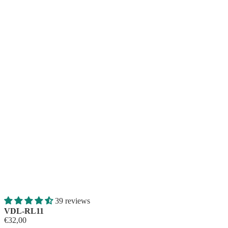
Altre opzioni di accesso
ORDINI
PROFILO
39 reviews
VDL-RL11
€32,00