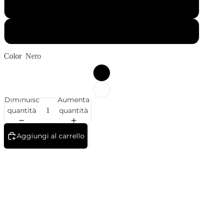
T-Shirt Manica Corta
T-Shirt Manica Lunga
Color
Nero
Diminuisci
Aumenta
quantità
quantità
Aggiungi al carrello