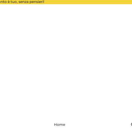
conto è tuo, senza pensieri!
Home