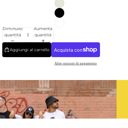
Diminuisci
Aumenta
quantità
quantità
Aggiungi al carrello
Altre opzioni di pagamento