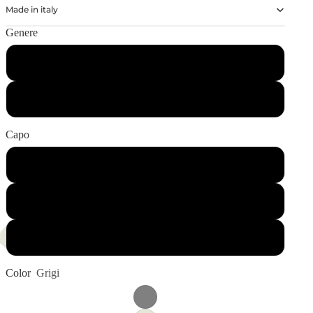
Made in italy
Genere
Bambino
Adulto
Capo
Felpa Girocollo
T-Shirt Manica Corta
T-Shirt Manica Lunga
Color
Grigi