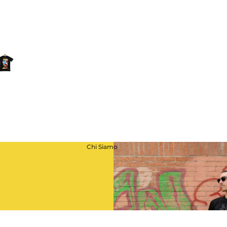
Best of
OJI
Chi Siamo