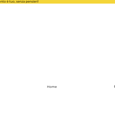
conto è tuo, senza pensieri!
Home