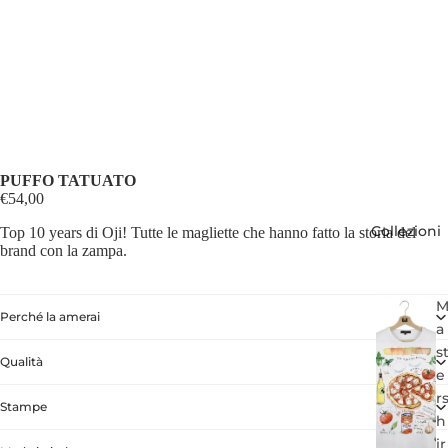
PUFFO TATUATO
€54,00
Collezioni
Top 10 years di Oji! Tutte le magliette che hanno fatto la storia del
brand con la zampa.
Perché la amerai
a
s
Qualità
e
r
Stampe
h
ir