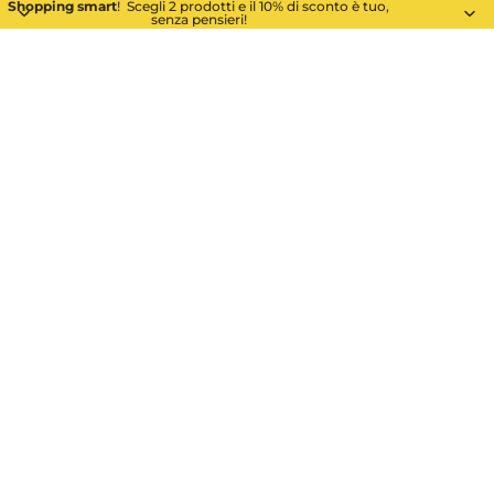
Shopping smart
! Scegli 2 prodotti e il 10% di sconto è tuo,
senza pensieri!