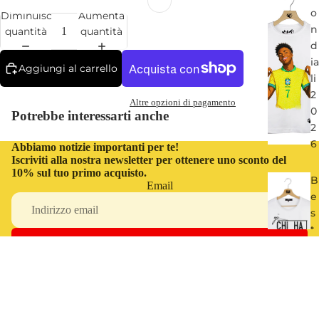
o
Diminuisci
Aumenta
n
quantità
quantità
d
ia
Aggiungi al carrello
li
2
Altre opzioni di pagamento
0
Potrebbe interessarti anche
2
6
Abbiamo notizie importanti per te!
Iscriviti alla nostra newsletter per ottenere uno sconto del
10% sul tuo primo acquisto.
B
Email
e
s
t
o
ISCRIVITI
f
O
€54,00
JI