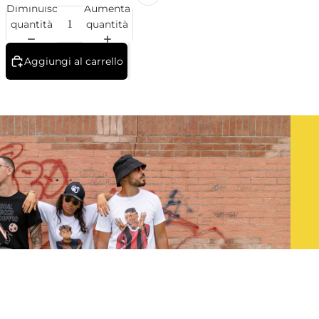
Diminuisci
Aumenta
quantità
quantità
Aggiungi al carrello
 carrello