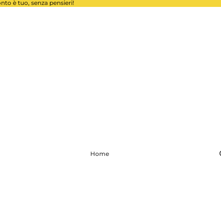
conto è tuo, senza pensieri!
Home