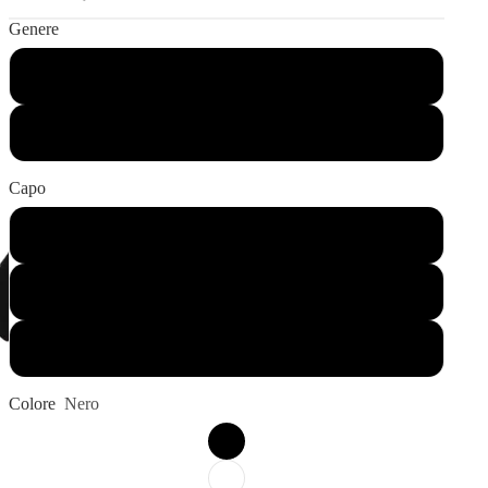
Genere
Bambino
Adulto
Capo
T-Shirt Manica Corta
T-Shirt Manica Lunga
Felpa Girocollo
Colore
Nero