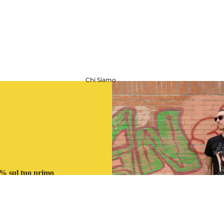
Chi Siamo
Best of
OJI
10% sul tuo primo
ISCRIVITI
€32,00
Aggiungi al
Cine
ma