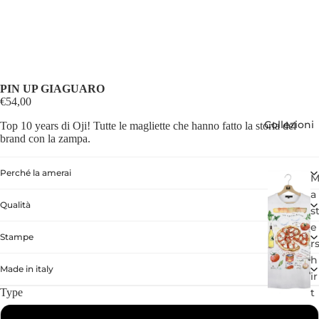
PIN UP GIAGUARO
€54,00
Collezioni
Top 10 years di Oji! Tutte le magliette che hanno fatto la storia del
brand con la zampa.
Perché la amerai
a
Qualità
s
e
Stampe
r
h
Made in italy
ir
t
Type