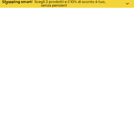
Shopping smart
! Scegli 2 prodotti e il 10% di sconto è tuo,
senza pensieri!