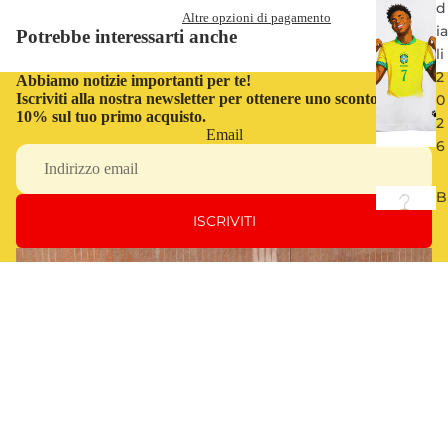
d
Altre opzioni di pagamento
ia
Potrebbe interessarti anche
li
2
Abbiamo notizie importanti per te!
Iscriviti alla nostra newsletter per ottenere uno sconto del
0
10% sul tuo primo acquisto.
2
Email
6
B
e
ISCRIVITI
s
t
o
f
O
€54,00
JI
C
n