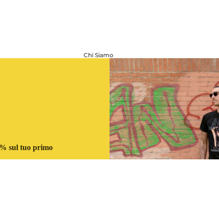
Chi Siamo
Best of
OJI
10% sul tuo primo
ISCRIVITI
€32,00
Aggiungi al
Cine
ma