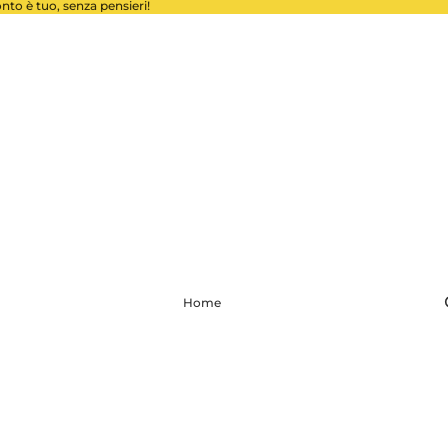
conto è tuo, senza pensieri!
Home