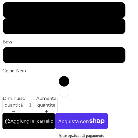
Bambino
Adulto
Boss
T-Shirt Manica Corta
Color
Nero
Diminuisci
Aumenta
quantità
quantità
Aggiungi al carrello
Altre opzioni di pagamento