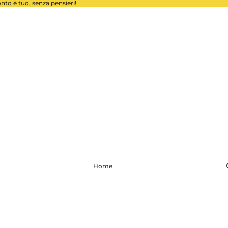
conto è tuo, senza pensieri!
Home