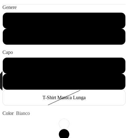
Genere
Adulto
Bambino
Capo
T-Shirt Manica Corta
Felpa Girocollo
T-Shirt Manica Lunga
Color
Bianco