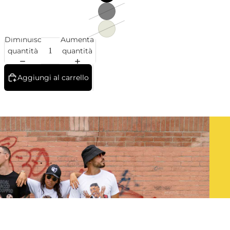
Diminuisci
Aumenta
quantità
quantità
Aggiungi al carrello
 carrello