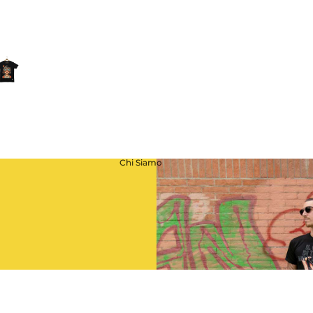
Best of
OJI
Chi Siamo
10% sul tuo primo
Cine
€39,00
Aggiungi al