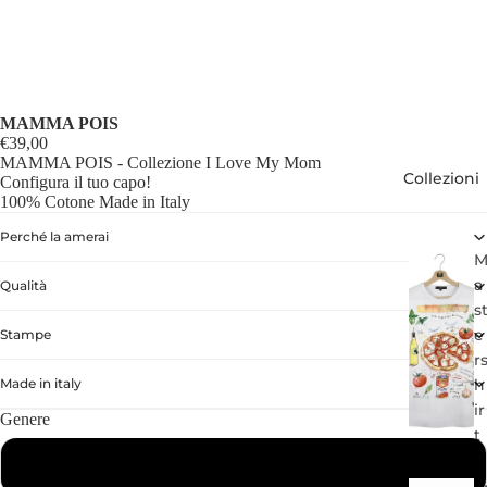
MAMMA POIS
€39,00
MAMMA POIS - Collezione I Love My Mom
Collezioni
Configura il tuo capo!
100% Cotone Made in Italy
Perché la amerai
a
Qualità
s
e
Stampe
r
h
Made in italy
ir
Genere
t
Adulto