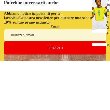
Potrebbe interessarti anche
ia
li
Abbiamo notizie importanti per te!
2
Iscriviti alla nostra newsletter per ottenere uno sconto del
0
10% sul tuo primo acquisto.
Email
2
6
B
ISCRIVITI
e
s
t
o
f
O
€39,00
JI
C
n
e