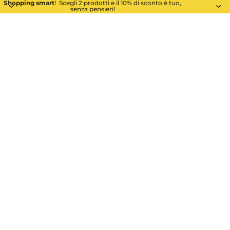
Shopping smart
! Scegli 2 prodotti e il 10% di sconto è tuo,
senza pensieri!