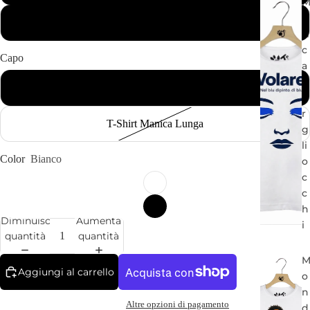
u
Bambino
si
c
Capo
a
p
T-Shirt Manica Corta
e
r
T-Shirt Manica Lunga
g
li
Color
Bianco
o
c
c
h
Diminuisci
Aumenta
i
quantità
quantità
Aggiungi al carrello
o
n
Altre opzioni di pagamento
d