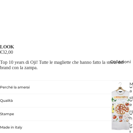
LOOK
€32,00
Collezioni
Top 10 years di Oji! Tutte le magliette che hanno fatto la storia del
brand con la zampa.
Perché la amerai
a
s
Qualità
e
r
Stampe
h
ir
Made in italy
t