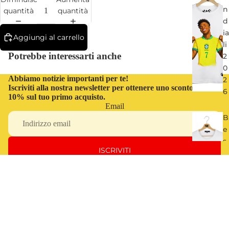
n
quantità
quantità
d
ia
Aggiungi al carrello
li
Potrebbe interessarti anche
2
0
Abbiamo notizie importanti per te!
2
Iscriviti alla nostra newsletter per ottenere uno sconto del
6
10% sul tuo primo acquisto.
Email
B
e
s
ISCRIVITI
t
o
f
O
€32,00
JI
C