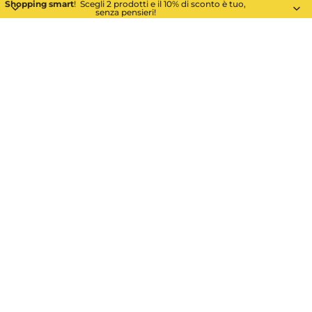
Shopping smart
! Scegli 2 prodotti e il 10% di sconto è tuo,
senza pensieri!