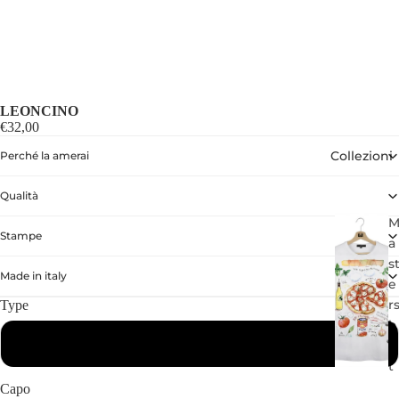
LEONCINO
€32,00
Collezioni
Perché la amerai
Qualità
Stampe
a
s
Made in italy
e
r
Type
h
Bambino
ir
t
Capo