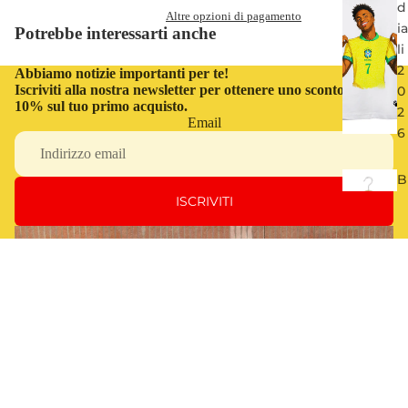
d
Altre opzioni di pagamento
ia
Potrebbe interessarti anche
li
2
Abbiamo notizie importanti per te!
Iscriviti alla nostra newsletter per ottenere uno sconto del
0
10% sul tuo primo acquisto.
2
Email
6
B
e
ISCRIVITI
s
t
o
f
O
€32,00
JI
C
n