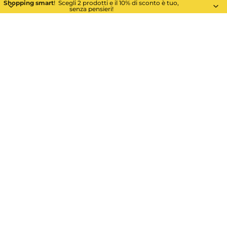
Shopping smart
! Scegli 2 prodotti e il 10% di sconto è tuo,
senza pensieri!