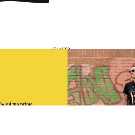
Chi Siamo
Best of
OJI
10% sul tuo primo
ISCRIVITI
€32,00
Aggiungi al
Cine
ma