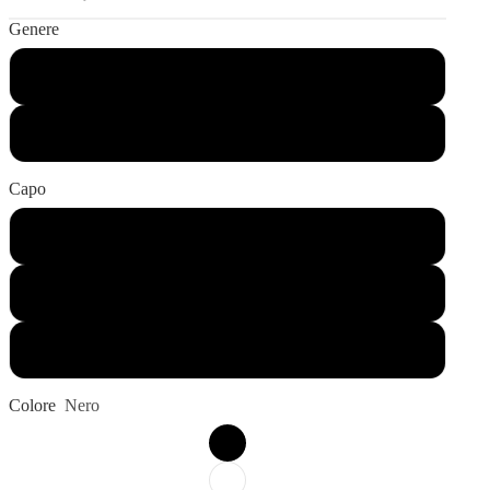
Genere
Bambino
Adulto
Capo
T-Shirt Manica Corta
T-Shirt Manica Lunga
Felpa Girocollo
Colore
Nero