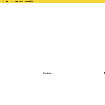
conto è tuo, senza pensieri!
Home