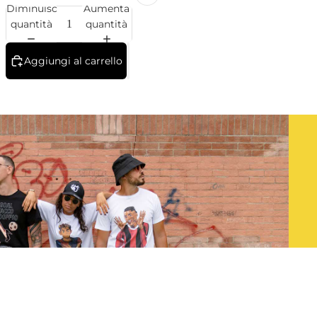
Diminuisci
Aumenta
quantità
quantità
Aggiungi al carrello
 carrello