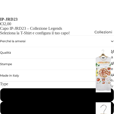
IP-JRD23
€32,00
Capo IP-JRD23 – Collezione Legends
Collezioni
Seleziona la T-Shirt e configura il tuo capo!
Perché la amerai
Qualità
a
s
Stampe
e
r
Made in italy
h
Type
ir
t
Bambino
Adulto
u