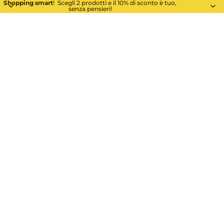
Shopping smart
! Scegli 2 prodotti e il 10% di sconto è tuo,
senza pensieri!