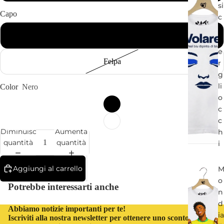
si
Capo
c
a
T-Shirt Manica Corta
p
e
Felpa
r
g
li
Color
Nero
o
c
c
Diminuisci
Aumenta
h
quantità
quantità
i
Aggiungi al carrello
o
Potrebbe interessarti anche
n
d
Abbiamo notizie importanti per te!
ia
Iscriviti alla nostra newsletter per ottenere uno sconto del