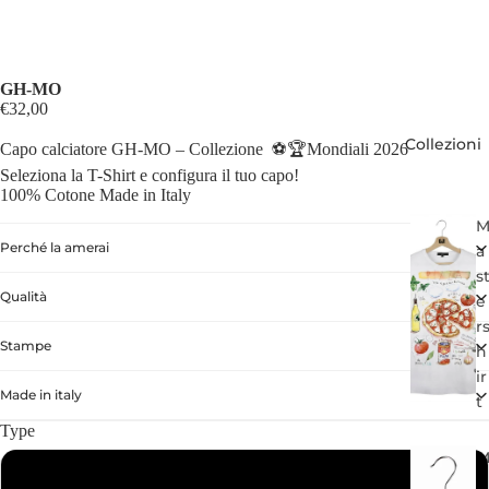
GH-MO
€32,00
Collezioni
Capo calciatore GH-MO – Collezione ⚽🏆Mondiali 2026
Seleziona la T-Shirt e configura il tuo capo!
100% Cotone Made in Italy
Perché la amerai
a
s
Qualità
e
r
Stampe
h
ir
Made in italy
t
Type
Bambino
u