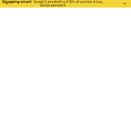
Shopping smart
! Scegli 2 prodotti e il 10% di sconto è tuo,
senza pensieri!