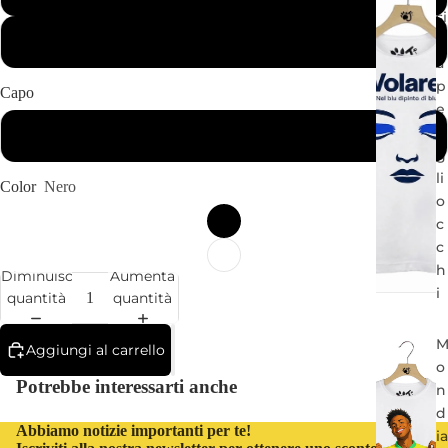
si
c
Adulto
a
p
Capo
e
r
T-Shirt Manica Corta
g
li
Color
Nero
o
c
c
h
Diminuisci
Aumenta
i
quantità
quantità
Aggiungi al carrello
o
Potrebbe interessarti anche
n
d
Abbiamo notizie importanti per te!
ia