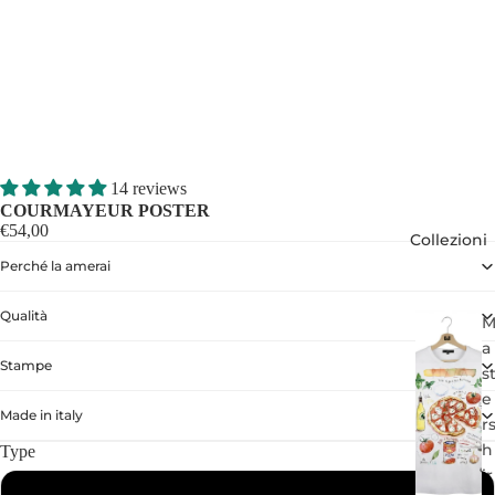
14 reviews
COURMAYEUR POSTER
€54,00
Collezioni
Perché la amerai
Qualità
a
Stampe
s
e
Made in italy
r
h
Type
ir