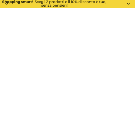
Shopping smart
! Scegli 2 prodotti e il 10% di sconto è tuo,
senza pensieri!