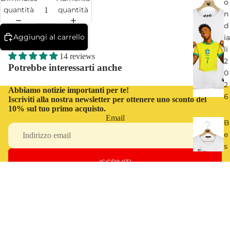
o
quantità
quantità
n
d
Aggiungi al carrello
ia
li
14 reviews
2
Potrebbe interessarti anche
0
2
Abbiamo notizie importanti per te!
6
Iscriviti alla nostra newsletter per ottenere uno sconto del
10% sul tuo primo acquisto.
Email
B
e
s
t
ISCRIVITI
o
f
O
€54,00
JI