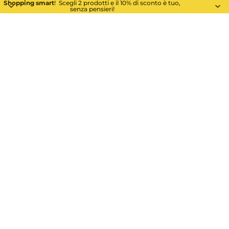
Shopping smart
! Scegli 2 prodotti e il 10% di sconto è tuo,
senza pensieri!