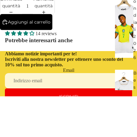
o
quantità
quantità
n
d
Aggiungi al carrello
ia
li
14 reviews
2
Potrebbe interessarti anche
0
2
Abbiamo notizie importanti per te!
6
Iscriviti alla nostra newsletter per ottenere uno sconto del
10% sul tuo primo acquisto.
Email
B
e
s
t
ISCRIVITI
o
f
O
€32,00
JI