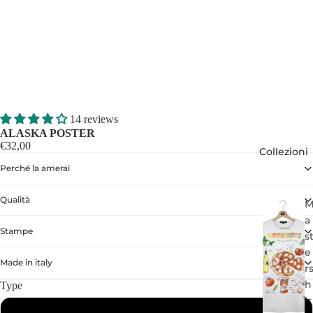
14 reviews
ALASKA POSTER
€32,00
Collezioni
Perché la amerai
Qualità
a
Stampe
s
e
Made in italy
r
h
Type
ir